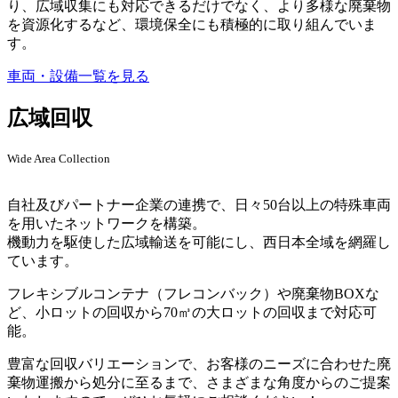
り、広域収集にも対応できるだけでなく、より多様な廃棄物
を資源化するなど、環境保全にも積極的に取り組んでいま
す。
車両・設備一覧を見る
広域回収
Wide Area Collection
自社及びパートナー企業の連携で、日々50台以上の特殊車両
を用いたネットワークを構築。
機動力を駆使した広域輸送を可能にし、西日本全域を網羅し
ています。
フレキシブルコンテナ（フレコンバック）や廃棄物BOXな
ど、小ロットの回収から70㎥の大ロットの回収まで対応可
能。
豊富な回収バリエーションで、お客様のニーズに合わせた廃
棄物運搬から処分に至るまで、さまざまな角度からのご提案