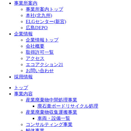
事業所案内
事業所案内トップ
本社(北九州)
ELGセンター(新宮)
広島DEPO
企業情報
企業情報トップ
会社概要
取得許可一覧
アクセス
エコアクション21
お問い合わせ
採用情報
トップ
事業内容
産業廃棄物中間処理事業
廃石膏ボードリサイクル処理
産業廃棄物収集運搬事業
車両・設備一覧
コンサルティング事業
解体事業