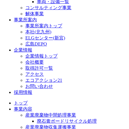
車両・設備一覧
コンサルティング事業
解体事業
事業所案内
事業所案内トップ
本社(北九州)
ELGセンター(新宮)
広島DEPO
企業情報
企業情報トップ
会社概要
取得許可一覧
アクセス
エコアクション21
お問い合わせ
採用情報
トップ
事業内容
産業廃棄物中間処理事業
廃石膏ボードリサイクル処理
産業廃棄物収集運搬事業