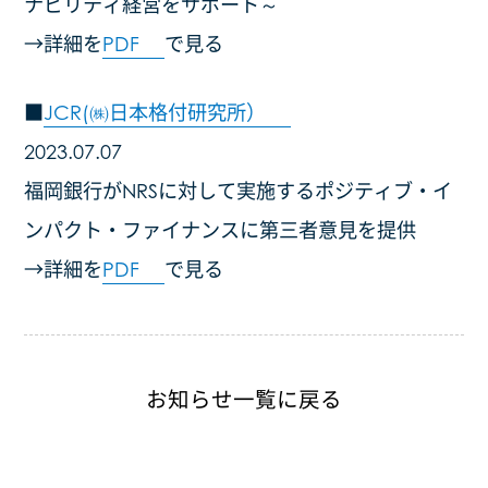
ナビリティ経営をサポート～
→詳細を
PDF
で見る
お問い合わせ
■
JCR(㈱日本格付研究所）
リサイクル率
2023.07.07
採用情報
福岡銀行がNRSに対して実施するポジティブ・イ
ンパクト・ファイナンスに第三者意見を提供
環境ビジネスパートナーズ
→詳細を
PDF
で見る
産業廃棄物受け入れにおける注意事項
個人情報保護方針
お知らせ一覧に戻る
サイトマップ