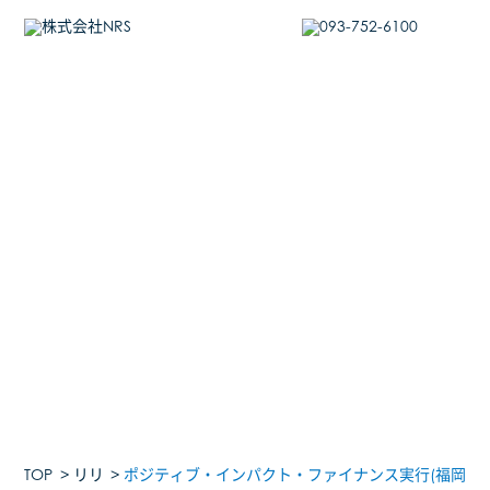
トップ
事業内容
産業廃棄物中間処理事業
廃石膏ボードリサイクル処理
産業廃棄物収集運搬事業
車両・設備一覧
TOP
リリ
ポジティブ・インパクト・ファイナンス実行(福岡