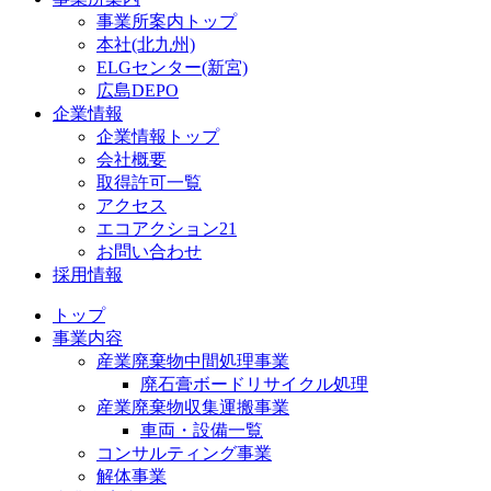
事業所案内トップ
本社(北九州)
ELGセンター(新宮)
広島DEPO
企業情報
企業情報トップ
会社概要
取得許可一覧
アクセス
エコアクション21
お問い合わせ
採用情報
トップ
事業内容
産業廃棄物中間処理事業
廃石膏ボードリサイクル処理
産業廃棄物収集運搬事業
車両・設備一覧
コンサルティング事業
解体事業